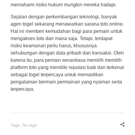
memahami risiko hukum mungkin mereka hadapi.
Sejalan dengan perkembangan teknologi, banyak
agen togel sekarang menawarkan sarana toto online.
Hal ini memberi kemudahan bagi para pemain untuk
mengakses toto dari mana saja. Tetapi, terdapat
risiko keamanan perlu harus, khususnya
sehubungan dengan data pribadi dan transaksi. Oleh
karena itu, para pemain senantiasa memilih memilih
platform toto yang memiliki reputasi baik dan terkenal
sebagai togel terpercaya untuk memastikan
pengalaman bermain permainan yang nyaman serta
terpercaya.
Tags: No tags