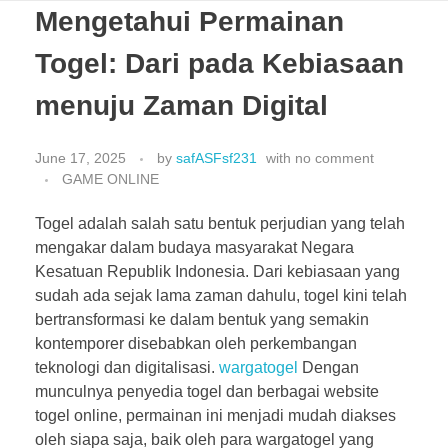
Mengetahui Permainan
Togel: Dari pada Kebiasaan
menuju Zaman Digital
June 17, 2025
by
safASFsf231
with
no comment
GAME ONLINE
Togel adalah salah satu bentuk perjudian yang telah
mengakar dalam budaya masyarakat Negara
Kesatuan Republik Indonesia. Dari kebiasaan yang
sudah ada sejak lama zaman dahulu, togel kini telah
bertransformasi ke dalam bentuk yang semakin
kontemporer disebabkan oleh perkembangan
teknologi dan digitalisasi.
wargatogel
Dengan
munculnya penyedia togel dan berbagai website
togel online, permainan ini menjadi mudah diakses
oleh siapa saja, baik oleh para wargatogel yang