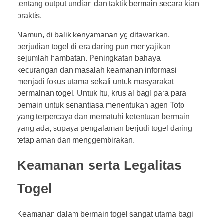
tentang output undian dan taktik bermain secara kian
praktis.
Namun, di balik kenyamanan yg ditawarkan,
perjudian togel di era daring pun menyajikan
sejumlah hambatan. Peningkatan bahaya
kecurangan dan masalah keamanan informasi
menjadi fokus utama sekali untuk masyarakat
permainan togel. Untuk itu, krusial bagi para para
pemain untuk senantiasa menentukan agen Toto
yang terpercaya dan mematuhi ketentuan bermain
yang ada, supaya pengalaman berjudi togel daring
tetap aman dan menggembirakan.
Keamanan serta Legalitas
Togel
Keamanan dalam bermain togel sangat utama bagi