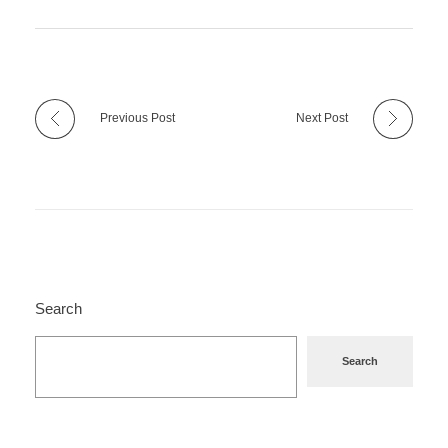
Previous Post
Next Post
Search
Search