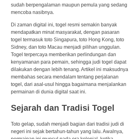
sudah berpengalaman maupun pemula yang sedang
mencoba nasibnya.
Di zaman digital ini, togel resmi semakin banyak
mendapatkan minat masyarakat, dengan pasaran
togel termasuk toto Singapura, toto Hong Kong, toto
Sidney, dan toto Macau menjadi pilihan unggulan.
Togel terpercaya memberikan perlindungan dan
kenyamanan para pemain, sehingga judi togel dapat
dilakukan dengan lebih tenang. Artikel ini maksudnya
membahas secara mendalam tentang perjalanan
togel, dari asal-usul hingga bagaimana menjalankan
permainan di dunia digital saat ini.
Sejarah dan Tradisi Togel
Toto gelap, sudah menjadi bagian dari tradisi judi di
negeri ini sejak bertahun-tahun yang lalu. Awalnya,
permainan ini muncul pada era kolonial, ketika