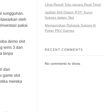
Lihat Result Toto secara Real-Time!
Jadilah Ahli Dalam RTP: Kunci
al sungguhan.
Sukses dalam Slot
itawarkan oleh
rinvestasi pakai
Mengungkap Rahasia Sukses di
Poker PKV Games
coba demo slot
g wins 3 dan
RECENT COMMENTS
a tanpa
No comments to show.
ri dan
i game slot
etika mereka