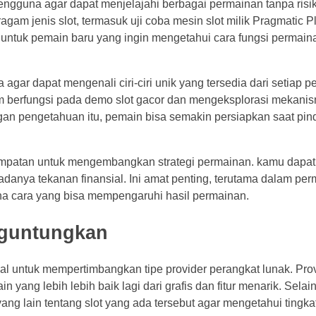
ngguna agar dapat menjelajahi berbagai permainan tanpa risi
gam jenis slot, termasuk uji coba mesin slot milik Pragmatic
g untuk pemain baru yang ingin mengetahui cara fungsi permain
a agar dapat mengenali ciri-ciri unik yang tersedia dari setiap 
m berfungsi pada demo slot gacor dan mengeksplorasi mekani
n pengetahuan itu, pemain bisa semakin persiapkan saat pin
sempatan untuk mengembangkan strategi permainan. kamu dapa
adanya tekanan finansial. Ini amat penting, terutama dalam pe
ana cara yang bisa mempengaruhi hasil permainan.
nguntungkan
untuk mempertimbangkan tipe provider perangkat lunak. Provi
yang lebih lebih baik lagi dari grafis dan fitur menarik. Selain
yang lain tentang slot yang ada tersebut agar mengetahui ting