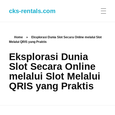
cks-rentals.com
Home
»
Eksplorasi Dunia Slot Secara Online melalui Slot
Melalui QRIS yang Praktis
Eksplorasi Dunia
Slot Secara Online
melalui Slot Melalui
QRIS yang Praktis