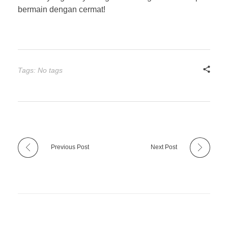
bermain dengan cermat!
Tags: No tags
Previous Post
Next Post