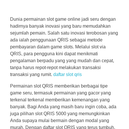
E
Dunia permainan slot game online jadi seru dengan
k
hadirnya banyak inovasi yang baru memudahkan
sejumlah pemain. Salah satu inovasi terobosan yang
s
ada ialah penggunaan QRIS sebagai metode
pembayaran dalam game slots. Melalui slot via
p
QRIS, para pengguna kini dapat menikmati
pengalaman berpadu yang yang mudah dan cepat,
l
tanpa harus repot-repot melakukan transaksi
o
transaksi yang rumit.
daftar slot qris
Permainan slot QRIS memberikan berbagai tipe
r
game seru, termasuk permainan yang gacor yang
a
terkenal terkenal memberikan kemenangan yang
banyak. Bagi Anda yang masih baru ingin coba, ada
s
juga pilihan slot QRIS 5000 yang memungkinkan
Anda supaya mulai bermain dengan modal yang
i
murah. Dengan daftar slot QRIS yang terus tumbuh,