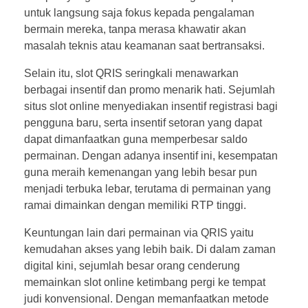
M
untuk langsung saja fokus kepada pengalaman
bermain mereka, tanpa merasa khawatir akan
e
masalah teknis atau keamanan saat bertransaksi.
l
Selain itu, slot QRIS seringkali menawarkan
berbagai insentif dan promo menarik hati. Sejumlah
a
situs slot online menyediakan insentif registrasi bagi
pengguna baru, serta insentif setoran yang dapat
l
dapat dimanfaatkan guna memperbesar saldo
permainan. Dengan adanya insentif ini, kesempatan
u
guna meraih kemenangan yang lebih besar pun
i
menjadi terbuka lebar, terutama di permainan yang
ramai dimainkan dengan memiliki RTP tinggi.
Q
Keuntungan lain dari permainan via QRIS yaitu
R
kemudahan akses yang lebih baik. Di dalam zaman
digital kini, sejumlah besar orang cenderung
I
memainkan slot online ketimbang pergi ke tempat
judi konvensional. Dengan memanfaatkan metode
S