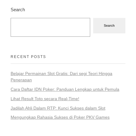
Search
Search
RECENT POSTS
Belajar Permainan Slot Gratis: Dari segi Teori Hingga
Penerapan
Cara Daftar IDN Poker: Panduan Lengkap untuk Pemula
Lihat Result Toto secara Real-Time!
Jadilah Ahli Dalam RTP: Kunci Sukses dalam Slot
Mengungkap Rahasia Sukses di Poker PKV Games