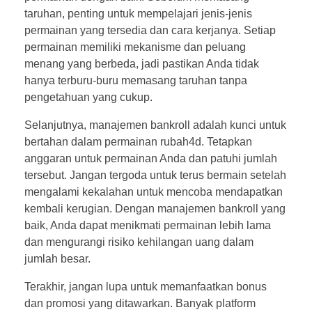
taruhan, penting untuk mempelajari jenis-jenis
permainan yang tersedia dan cara kerjanya. Setiap
permainan memiliki mekanisme dan peluang
menang yang berbeda, jadi pastikan Anda tidak
hanya terburu-buru memasang taruhan tanpa
pengetahuan yang cukup.
Selanjutnya, manajemen bankroll adalah kunci untuk
bertahan dalam permainan rubah4d. Tetapkan
anggaran untuk permainan Anda dan patuhi jumlah
tersebut. Jangan tergoda untuk terus bermain setelah
mengalami kekalahan untuk mencoba mendapatkan
kembali kerugian. Dengan manajemen bankroll yang
baik, Anda dapat menikmati permainan lebih lama
dan mengurangi risiko kehilangan uang dalam
jumlah besar.
Terakhir, jangan lupa untuk memanfaatkan bonus
dan promosi yang ditawarkan. Banyak platform