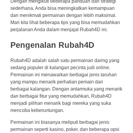
Dengan mengikuti beberapa panduan dan strategi
sederhana, Anda bisa meningkatkan kemampuan
dan menikmati permainan dengan lebih maksimal.
Mari kita lihat beberapa tips yang bisa memudahkan
perjalanan Anda dalam menjajal Rubah4D ini.
Pengenalan Rubah4D
Rubah4D adalah salah satu permainan daring yang
sedang populer di kalangan pecinta judi online.
Permainan ini menawarkan berbagai jenis taruhan
yang mampu menarik perhatian pemain dari
berbagai kalangan. Dengan antarmuka yang menarik
dan berbagai fitur yang memudahkan, Rubah4D
menjadi pilihan menarik bagi mereka yang suka
mencoba keberuntungan.
Permainan ini biasanya meliputi berbagai jenis
permainan seperti kasino, poker, dan beberapa opsi