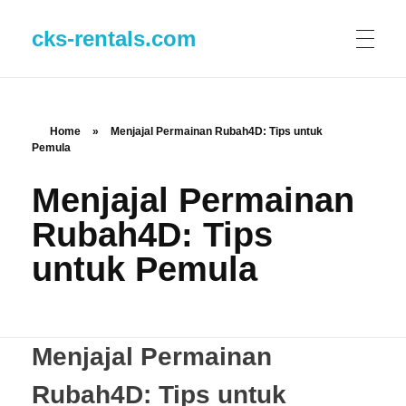
cks-rentals.com
Home
»
Menjajal Permainan Rubah4D: Tips untuk
Pemula
Menjajal Permainan
Rubah4D: Tips
untuk Pemula
Menjajal Permainan
Rubah4D: Tips untuk