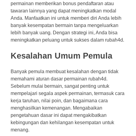
permainan memberikan bonus pendaftaran atau
tawaran lainnya yang dapat meningkatkan modal
Anda. Manfaatkan ini untuk memberi diri Anda lebih
banyak kesempatan bermain tanpa mengeluarkan
lebih banyak uang. Dengan strategi ini, Anda bisa
meningkatkan peluang untuk sukses dalam rubah4d.
Kesalahan Umum Pemula
Banyak pemula membuat kesalahan dengan tidak
memahami aturan dasar permainan rubah4d.
Sebelum mulai bermain, sangat penting untuk
mempelajari segala aspek permainan, termasuk cara
kerja taruhan, nilai poin, dan bagaimana cara
menghasilkan kemenangan. Mengabaikan
pengetahuan dasar ini dapat mengakibatkan
kebingungan dan kehilangan kesempatan untuk
menang.