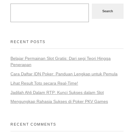
Search
RECENT POSTS
Belajar Permainan Slot Gratis: Dari segi Teori Hingga
Penerapan
Cara Daftar IDN Poker: Panduan Lengkap untuk Pemula
Lihat Result Toto secara Real-Time!
Jadilah Ahli Dalam RTP: Kunci Sukses dalam Slot
Mengungkap Rahasia Sukses di Poker PKV Games
RECENT COMMENTS