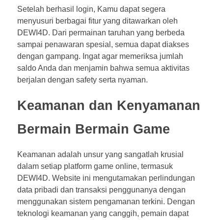
Setelah berhasil login, Kamu dapat segera
menyusuri berbagai fitur yang ditawarkan oleh
DEWI4D. Dari permainan taruhan yang berbeda
sampai penawaran spesial, semua dapat diakses
dengan gampang. Ingat agar memeriksa jumlah
saldo Anda dan menjamin bahwa semua aktivitas
berjalan dengan safety serta nyaman.
Keamanan dan Kenyamanan
Bermain Bermain Game
Keamanan adalah unsur yang sangatlah krusial
dalam setiap platform game online, termasuk
DEWI4D. Website ini mengutamakan perlindungan
data pribadi dan transaksi penggunanya dengan
menggunakan sistem pengamanan terkini. Dengan
teknologi keamanan yang canggih, pemain dapat