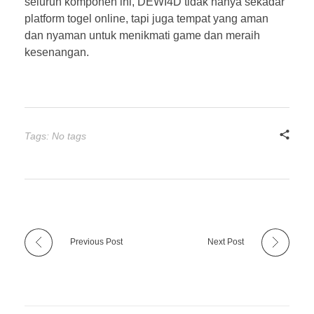
seluruh komponen ini, DEWI4D tidak hanya sekadar
platform togel online, tapi juga tempat yang aman
dan nyaman untuk menikmati game dan meraih
kesenangan.
Tags: No tags
Previous Post
Next Post