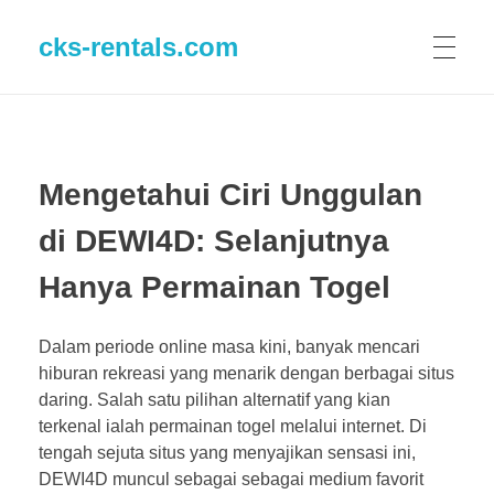
cks-rentals.com
Mengetahui Ciri Unggulan
di DEWI4D: Selanjutnya
Hanya Permainan Togel
Dalam periode online masa kini, banyak mencari
hiburan rekreasi yang menarik dengan berbagai situs
daring. Salah satu pilihan alternatif yang kian
terkenal ialah permainan togel melalui internet. Di
tengah sejuta situs yang menyajikan sensasi ini,
DEWI4D muncul sebagai sebagai medium favorit