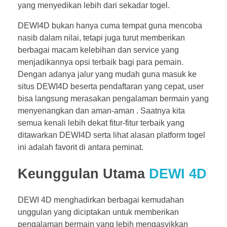
yang menyedikan lebih dari sekadar togel.
DEWI4D bukan hanya cuma tempat guna mencoba
nasib dalam nilai, tetapi juga turut memberikan
berbagai macam kelebihan dan service yang
menjadikannya opsi terbaik bagi para pemain.
Dengan adanya jalur yang mudah guna masuk ke
situs DEWI4D beserta pendaftaran yang cepat, user
bisa langsung merasakan pengalaman bermain yang
menyenangkan dan aman-aman . Saatnya kita
semua kenali lebih dekat fitur-fitur terbaik yang
ditawarkan DEWI4D serta lihat alasan platform togel
ini adalah favorit di antara peminat.
Keunggulan Utama
DEWI 4D
DEWI 4D menghadirkan berbagai kemudahan
unggulan yang diciptakan untuk memberikan
pengalaman bermain yang lebih mengasyikkan