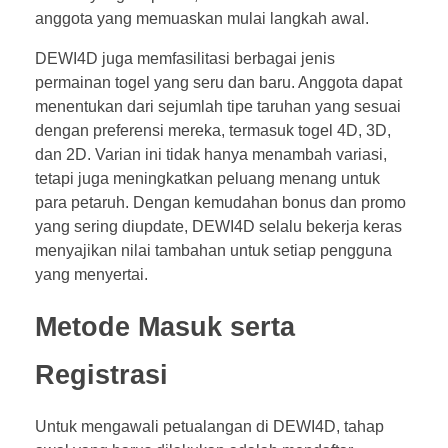
anggota yang memuaskan mulai langkah awal.
DEWI4D juga memfasilitasi berbagai jenis
permainan togel yang seru dan baru. Anggota dapat
menentukan dari sejumlah tipe taruhan yang sesuai
dengan preferensi mereka, termasuk togel 4D, 3D,
dan 2D. Varian ini tidak hanya menambah variasi,
tetapi juga meningkatkan peluang menang untuk
para petaruh. Dengan kemudahan bonus dan promo
yang sering diupdate, DEWI4D selalu bekerja keras
menyajikan nilai tambahan untuk setiap pengguna
yang menyertai.
Metode Masuk serta
Registrasi
Untuk mengawali petualangan di DEWI4D, tahap