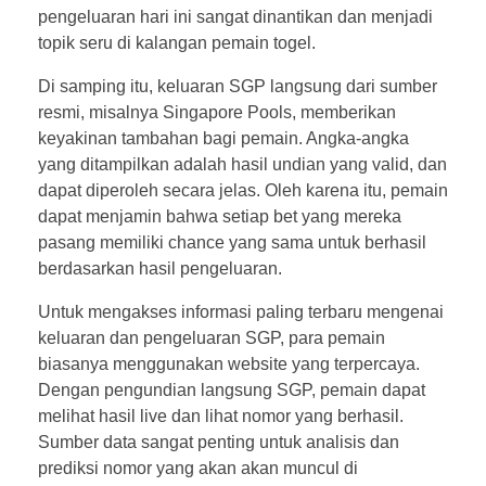
pengeluaran hari ini sangat dinantikan dan menjadi
i
topik seru di kalangan pemain togel.
a
Di samping itu, keluaran SGP langsung dari sumber
resmi, misalnya Singapore Pools, memberikan
n
keyakinan tambahan bagi pemain. Angka-angka
yang ditampilkan adalah hasil undian yang valid, dan
dapat diperoleh secara jelas. Oleh karena itu, pemain
dapat menjamin bahwa setiap bet yang mereka
pasang memiliki chance yang sama untuk berhasil
berdasarkan hasil pengeluaran.
Untuk mengakses informasi paling terbaru mengenai
keluaran dan pengeluaran SGP, para pemain
biasanya menggunakan website yang terpercaya.
Dengan pengundian langsung SGP, pemain dapat
melihat hasil live dan lihat nomor yang berhasil.
Sumber data sangat penting untuk analisis dan
prediksi nomor yang akan akan muncul di