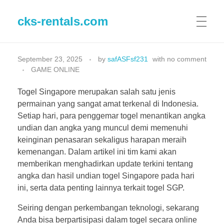
cks-rentals.com
T
September 23, 2025
by
safASFsf231
with
no comment
GAME ONLINE
o
Togel Singapore merupakan salah satu jenis
g
permainan yang sangat amat terkenal di Indonesia.
e
Setiap hari, para penggemar togel menantikan angka
undian dan angka yang muncul demi memenuhi
l
keinginan penasaran sekaligus harapan meraih
kemenangan. Dalam artikel ini tim kami akan
S
memberikan menghadirkan update terkini tentang
angka dan hasil undian togel Singapore pada hari
G
ini, serta data penting lainnya terkait togel SGP.
P
Seiring dengan perkembangan teknologi, sekarang
H
Anda bisa berpartisipasi dalam togel secara online