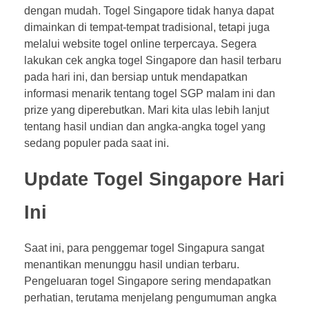
dengan mudah. Togel Singapore tidak hanya dapat
a
dimainkan di tempat-tempat tradisional, tetapi juga
melalui website togel online terpercaya. Segera
r
lakukan cek angka togel Singapore dan hasil terbaru
pada hari ini, dan bersiap untuk mendapatkan
i
informasi menarik tentang togel SGP malam ini dan
I
prize yang diperebutkan. Mari kita ulas lebih lanjut
tentang hasil undian dan angka-angka togel yang
n
sedang populer pada saat ini.
i
Update Togel Singapore Hari
:
Ini
U
Saat ini, para penggemar togel Singapura sangat
p
menantikan menunggu hasil undian terbaru.
Pengeluaran togel Singapore sering mendapatkan
d
perhatian, terutama menjelang pengumuman angka