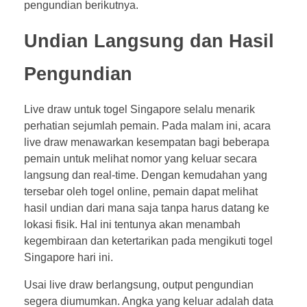
pengundian berikutnya.
Undian Langsung dan Hasil
Pengundian
Live draw untuk togel Singapore selalu menarik
perhatian sejumlah pemain. Pada malam ini, acara
live draw menawarkan kesempatan bagi beberapa
pemain untuk melihat nomor yang keluar secara
langsung dan real-time. Dengan kemudahan yang
tersebar oleh togel online, pemain dapat melihat
hasil undian dari mana saja tanpa harus datang ke
lokasi fisik. Hal ini tentunya akan menambah
kegembiraan dan ketertarikan pada mengikuti togel
Singapore hari ini.
Usai live draw berlangsung, output pengundian
segera diumumkan. Angka yang keluar adalah data