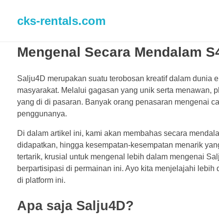
cks-rentals.com
Mengenal Secara Mendalam S
Salju4D merupakan suatu terobosan kreatif dalam dunia en
masyarakat. Melalui gagasan yang unik serta menawan, 
yang di di pasaran. Banyak orang penasaran mengenai car
penggunanya.
Di dalam artikel ini, kami akan membahas secara mendal
didapatkan, hingga kesempatan-kesempatan menarik yan
tertarik, krusial untuk mengenal lebih dalam mengenai S
berpartisipasi di permainan ini. Ayo kita menjelajahi le
di platform ini.
Apa saja Salju4D?