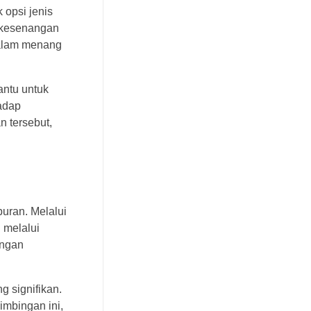
 opsi jenis
n kesenangan
dalam menang
antu untuk
adap
 tersebut,
uran. Melalui
 melalui
engan
 signifikan.
imbingan ini,